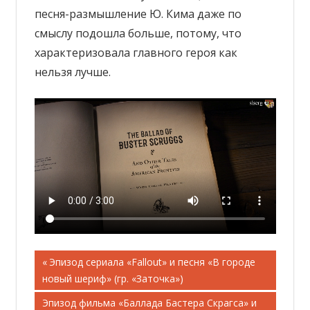
песня-размышление Ю. Кима даже по
смыслу подошла больше, потому, что
характеризовала главного героя как
нельзя лучше.
Навигация
Предыдущая
Эпизод сериала «Fallout» и песня «В городе
запись;
новый шериф» (гр. «Заточка»)
по
Следующая
Эпизод фильма «Баллада Бастера Скрагса» и