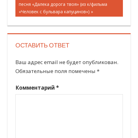
записям
запись:
песня «Далека дорога твоя» (из к/фильма
«Человек с бульвара капуцинов»)
ОСТАВИТЬ ОТВЕТ
Ваш адрес email не будет опубликован.
Обязательные поля помечены
*
Комментарий
*